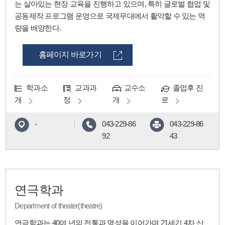
는 살아있는 현장 교육을 진행하고 있으며, 특히 글로벌 협업 및
공동제작 프로그램 운영으로 국제무대에서 활약할 수 있는 역
량을 배양한다.
홈페이지 바로가기
학과소
교과과
교수소
졸업후 진
개
정
개
로
-
043-229-86
043-229-86
92
43
연극학과
Department of theater(theatre)
연극학과는 40여 년의 전통과 명성을 이어가며 21세기 4차 산