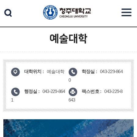
본문 바로가기
예술대학
대학위치 :
학장실 :
예술대학
043-229-864
0
행정실 :
팩스번호 :
043-229-864
043-229-8
1
643