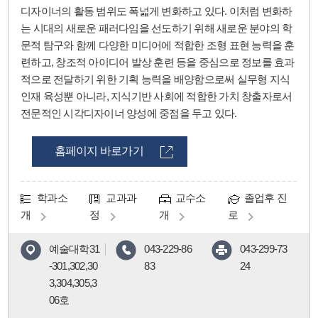
디자이너의 활동 범위도 폭넓게 변화하고 있다. 이처럼 변화하
는 시대의 새로운 패러다임을 선도하기 위해 새로운 분야의 학
문적 탐구와 함께 다양한 미디어에 적합한 조형 표현 능력을 훈
련하고, 창조적 아이디어 발상 훈련 등을 중심으로 정보를 효과
적으로 전달하기 위한 기획 능력을 배양함으로써 실무형 지식
인재 육성뿐 아니라, 지식기반 사회에 적합한 가치 창출자로서
전문적인 시각디자이너 양성에 중점을 두고 있다.
홈페이지 바로가기
학과소
교과과
교수소
졸업후 진
개
정
개
로
예술대학31
043-229-86
043-299-73
-301,302,30
83
24
3,304,305,3
06호