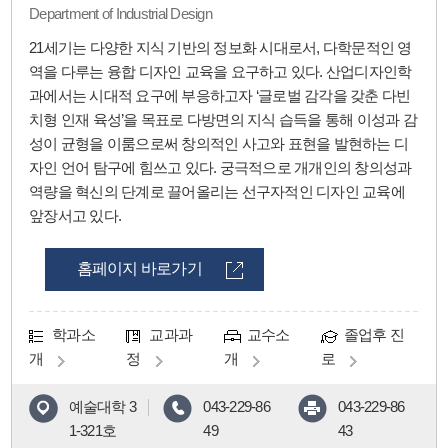
Department of Industrial Design
21세기는 다양한 지식 기반의 정보화 시대로서, 다학문적인 영
역을 다루는 융합 디자인 교육을 요구하고 있다. 산업디자인학
과에서는 시대적 요구에 부응하고자 ‘글로벌 감각을 갖춘 다빈
치형 인재 육성’을 목표로 다방면의 지식 습득을 통해 이성과 감
성이 균형을 이룸으로써 창의적인 사고와 표현을 발현하는 디
자인 언어 탐구에 힘쓰고 있다. 궁극적으로 개개인의 창의성과
역량을 혁신의 단계로 끌어올리는 선구자적인 디자인 교육에
앞장서고 있다.
홈페이지 바로가기
학과소
교과과
교수소
졸업후 진
개
정
개
로
예술대학 3
043-229-86
043-229-86
1-321호
49
43