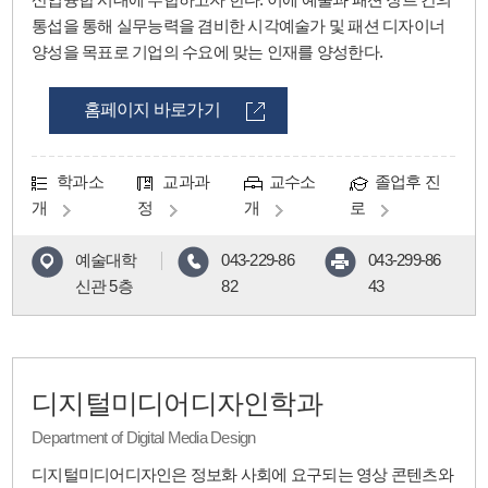
통섭을 통해 실무능력을 겸비한 시각예술가 및 패션 디자이너
양성을 목표로 기업의 수요에 맞는 인재를 양성한다.
홈페이지 바로가기
학과소
교과과
교수소
졸업후 진
개
정
개
로
예술대학
043-229-86
043-299-86
신관 5층
82
43
디지털미디어디자인학과
Department of Digital Media Design
디지털미디어디자인은 정보화 사회에 요구되는 영상 콘텐츠와