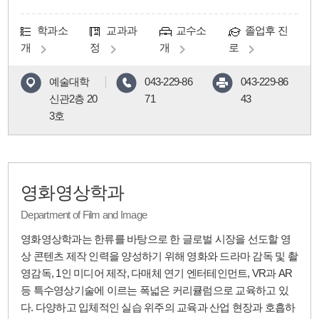
학과소
교과과
교수소
졸업후 진
개
정
개
로
예술대학
043-229-86
043-229-86
신관2층 20
71
43
3호
영화영상학과
Department of Film and Image
영화영상학과는 한류를 바탕으로 한 글로벌 시장을 선도할 영
상 콘텐츠 제작 인력을 양성하기 위해 영화와 드라마 감독 및 촬
영감독, 1인 미디어 제작, 다매체 연기 엔터테인먼트, VR과 AR
등 특수영상기술에 이르는 폭넓은 커리큘럼으로 교육하고 있
다. 다양하고 입체적인 실습 위주의 교육과 산업 현장과 호흡하