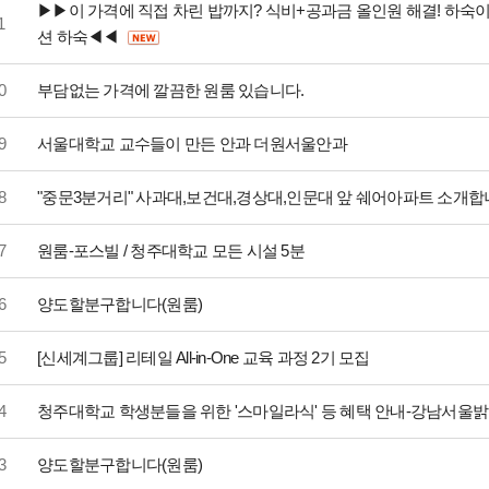
▶▶이 가격에 직접 차린 밥까지? 식비+공과금 올인원 해결! 하숙이 
1
션 하숙◀◀
0
부담없는 가격에 깔끔한 원룸 있습니다.
9
서울대학교 교수들이 만든 안과 더원서울안과
8
"중문3분거리" 사과대,보건대,경상대,인문대 앞 쉐어아파트 소개합
7
원룸-포스빌 / 청주대학교 모든 시설 5분
6
양도할분구합니다(원룸)
5
[신세계그룹] 리테일 All-in-One 교육 과정 2기 모집
4
청주대학교 학생분들을 위한 '스마일라식' 등 혜택 안내-강남서울
3
양도할분구합니다(원룸)