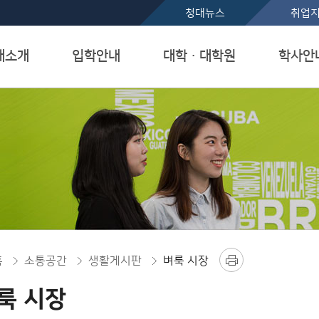
본문 바로가기
청대뉴스
취업
대소개
입학안내
대학ㆍ대학원
학사안
홈
소통공간
생활게시판
벼룩 시장
룩 시장