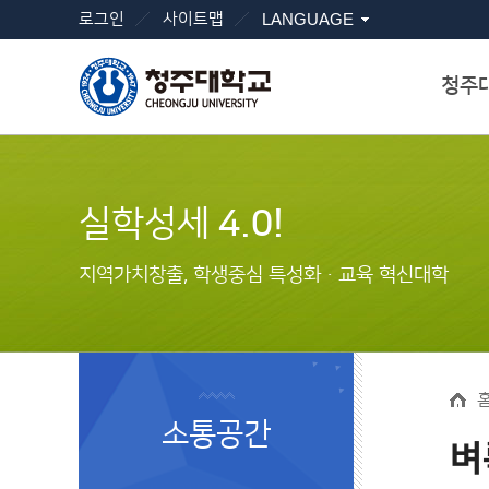
로그인
사이트맵
LANGUAGE
청주
실학성세
4.0!
지역가치창출, 학생중심 특성화ㆍ교육 혁신대학
소통공간
벼