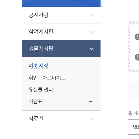
공지사항
참여게시판
생활게시판
벼룩 시장
취업ㆍ아르바이트
유실물 센터
식단표
총 
자료실
번