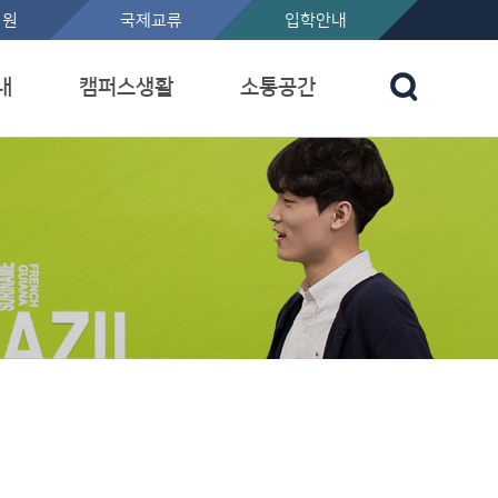
지원
국제교류
입학안내
내
캠퍼스생활
소통공간