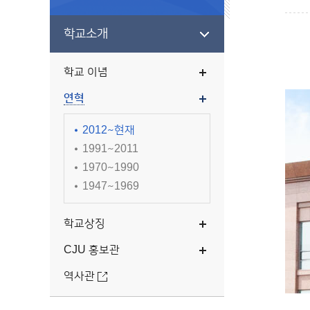
학교소개
학교 이념
연혁
2012~현재
1991~2011
1970~1990
1947~1969
학교상징
CJU 홍보관
역사관