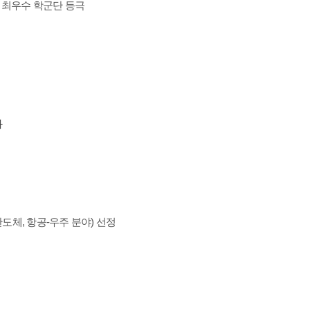
의 최우수 학군단 등극
과
도체, 항공-우주 분야) 선정