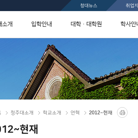
본문 바로가기
청대뉴스
취업
대소개
입학안내
대학ㆍ대학원
학사안
홈
청주대소개
학교소개
연혁
2012~현재
012~현재