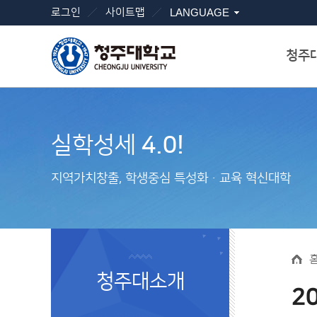
로그인
사이트맵
LANGUAGE
청주
실학성세
4.0!
지역가치창출, 학생중심 특성화ㆍ교육 혁신대학
청주대소개
2