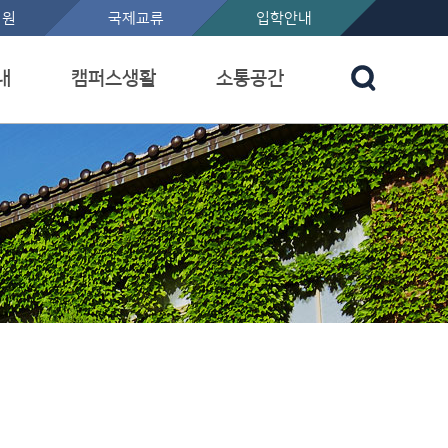
지원
국제교류
입학안내
내
캠퍼스생활
소통공간