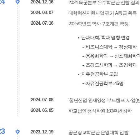
24
2024. 12. 16
2024 육군본부 우수학군단 선발 심
2024. 08. 07
대학혁신지원사업 평가 A등급 획득
2024. 07. 16
2025학년도 학사구조개편 확정
단과대학, 학과 명칭 변경
비즈니스대학 → 경상대학
응용화학과 → 신소재화학
조경도시학과 → 조경학과
자유전공학부 도입
자유전공학부: 45명
2024. 07. 08
'첨단산업 인재양성 부트캠프' 사업(반
2024. 05. 05
학교법인 청석학원 100주년 창학
23
2023. 12. 19
공군장교학군단 운영대학 선발