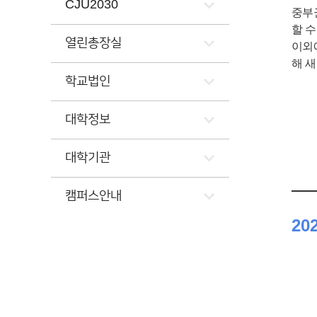
CJU2030
중부
할 
열린총장실
이외에
해 새
학교법인
대학정보
대학기관
캠퍼스안내
20