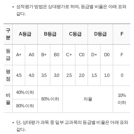
성적평가 방법은 상대평가로 하며, 등급별 비율은 아래 표와
같다.
구
A등급
B등급
C등급
D등급
F
분
등
A+
A0
B+
B0
C+
C0
D+
D0
F
급
평
4.5
4.0
3.5
3.0
2.5
2.0
1.5
1.0
0
점
40% 이하
비
10%
80% 이하
자율
율
이하
80% 이하
단, 상대평가 과목 중 일부 교과목의 등급별 비율은 아래 표와
같다.