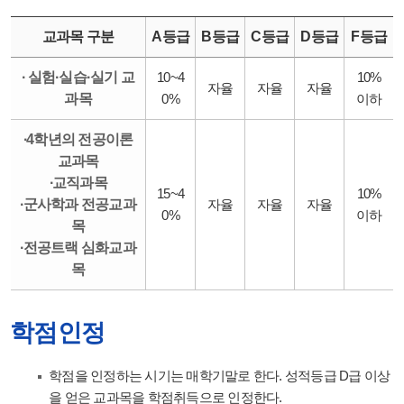
교과목 구분
A등급
B등급
C등급
D등급
F등급
∙ 실험·실습·실기 교
10~4
10%
자율
자율
자율
과목
0%
이하
∙4학년의 전공이론
교과목
∙교직과목
15~4
10%
∙군사학과 전공교과
자율
자율
자율
0%
이하
목
∙전공트랙 심화교과
목
학점인정
학점을 인정하는 시기는 매학기말로 한다. 성적등급 D급 이상
을 얻은 교과목을 학점취득으로 인정한다.