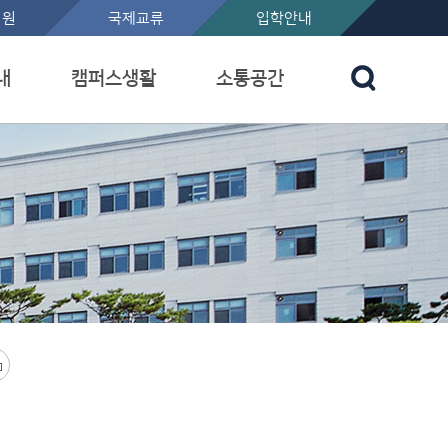
지원
국제교류
입학안내
내
캠퍼스생활
소통공간