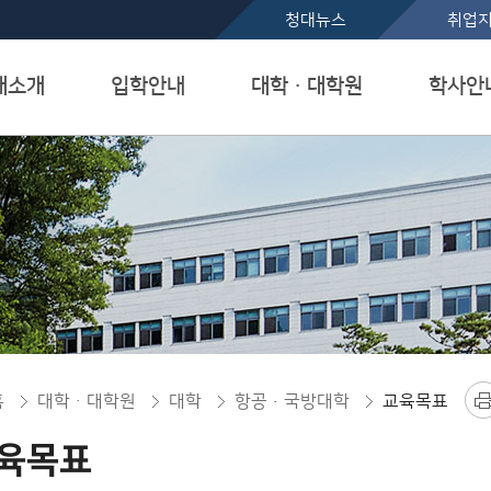
본문 바로가기
청대뉴스
취업
대소개
입학안내
대학ㆍ대학원
학사안
홈
대학ㆍ대학원
대학
항공·국방대학
교육목표
육목표