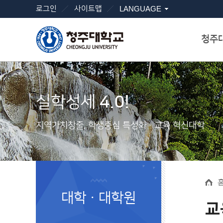
로그인
사이트맵
LANGUAGE
청주
실학성세
4.0!
지역가치창출, 학생중심 특성화ㆍ교육 혁신대학
대학ㆍ대학원
교