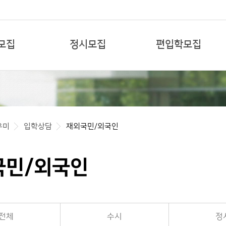
본문 바로가기
모집
정시모집
편입학모집
우미
입학상담
재외국민/외국인
국민/외국인
전체
수시
정