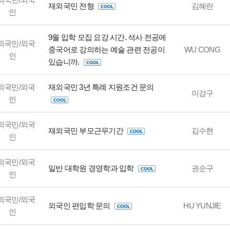
재외국민 전형
김혜란
인
9월 입학 모집 요강 시간. 석사 전공에
외국민/외국
중국어로 강의하는 예술 관련 전공이
WU CONG
인
있습니까.
외국민/외국
재외국민 3년 특례 지원조건 문의
이강구
인
외국민/외국
재외국민 부모근무기간
김수현
인
외국민/외국
일반 대학원 경영학과 입학
권순구
인
외국민/외국
외국인 편입학 문의
HU YUNJIE
인