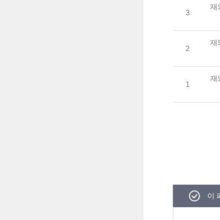
재
3
재
2
재
1
이 