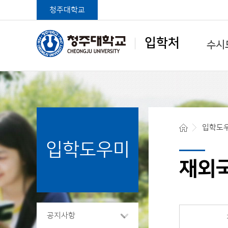
청주대학교
입학처
수시
학생중심 글로벌대학
입학도
입학도우미
청주대학교 입학처
재외
공지사항