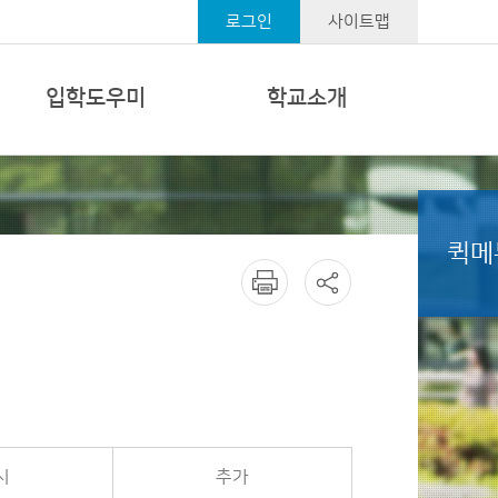
로그인
사이트맵
입학도우미
학교소개
퀵메
시
추가