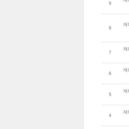
9
재
8
재
7
재
6
재
5
재
4