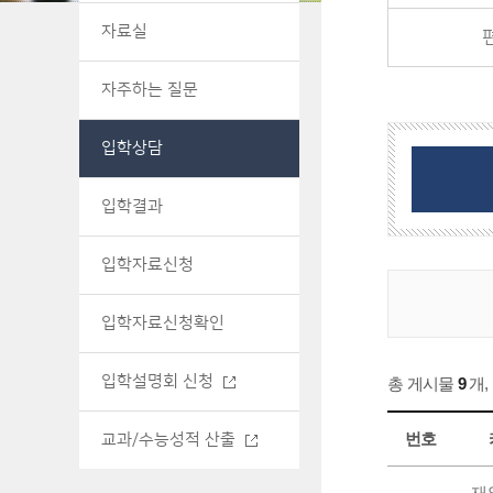
자료실
자주하는 질문
입학상담
입학결과
입학자료신청
입학자료신청확인
입학설명회 신청
총 게시물
9
개
,
번호
교과/수능성적 산출
재