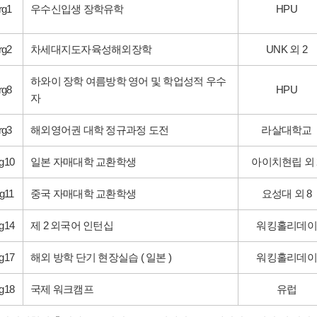
rg1
우수신입생 장학유학
HPU
rg2
차세대지도자육성해외장학
UNK 외 2
하와이 장학 여름방학 영어 및 학업성적 우수
rg8
HPU
자
rg3
해외영어권 대학 정규과정 도전
라살대학교
g10
일본 자매대학 교환학생
아이치현립 외 
g11
중국 자매대학 교환학생
요성대 외 8
g14
제 2 외국어 인턴십
워킹홀리데이
g17
해외 방학 단기 현장실습 ( 일본 )
워킹홀리데이
g18
국제 워크캠프
유럽