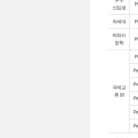
우수
P
신입생
차세대
P
하와이
P
장학
P
Pr
Pr
국제교
류 10
Pr
Pr
Pr