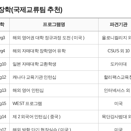
장학(국제교류팀 추천)
학
프로그램명
파견기관
rg3
해외 영어권 대학 정규과정 도전 ( 미국 )
올로니컬리지 외
rg4
해외 자매대학 장학영어 유학
CSUS 외 10
g10
일본 자매대학 교환학생
도카이대
g12
캐나다 교육기관 인턴십
할리팩스교육
g13
해외 영어 인턴십
인터넥서스 외 
g15
WEST 프로그램
미국
g14
제 2 외국어 인턴십 ( 중국 )
목단강사범대 외
g17
해외 방학 단기 현장실습 ( 미국 )
미국