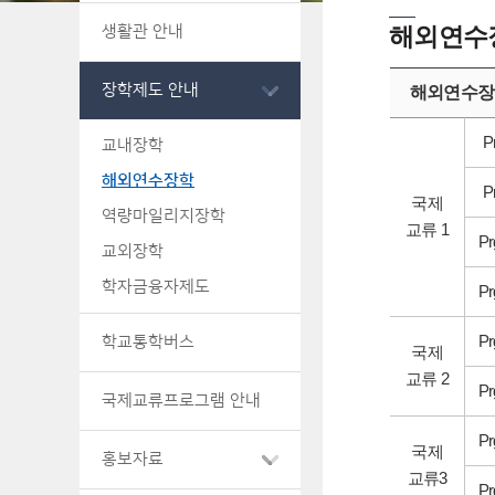
생활관 안내
해외연수
장학제도 안내
해외연수장
P
교내장학
해외연수장학
P
국제
역량마일리지장학
교류 1
Pr
교외장학
학자금융자제도
Pr
Pr
학교통학버스
국제
교류 2
Pr
국제교류프로그램 안내
Pr
국제
홍보자료
교류3
Pr