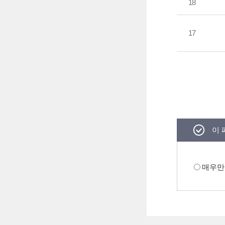
18
17
이 
매우만