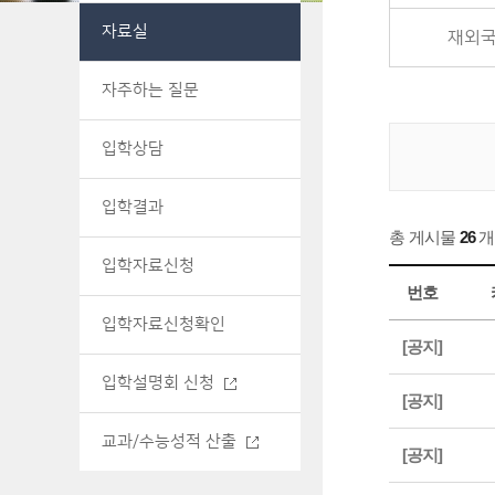
자료실
재외국
자주하는 질문
입학상담
입학결과
총 게시물
26
개
입학자료신청
번호
입학자료신청확인
[공지]
입학설명회 신청
[공지]
교과/수능성적 산출
[공지]