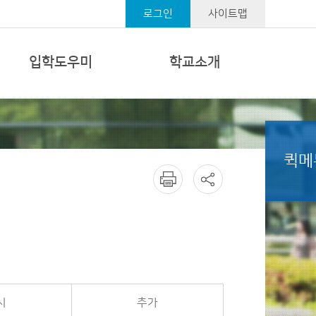
로그인
사이트맵
입학도우미
학교소개
퀵메
시
추가