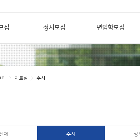
본문 바로가기
모집
정시모집
편입학모집
우미
자료실
수시
전체
수시
정