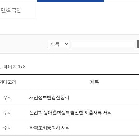
민/외국인
,
페이지
1
/ 3
카테고리
제목
수시
개인정보변경신청서
수시
신입학 농어촌학생특별전형 제출서류 서식
수시
학력조회동의서 서식