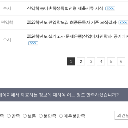
수시
신입학 농어촌학생특별전형 제출서류 서식
편입학
2023학년도 편입학모집 최종등록자 기준 모집결과
2024학년도 실기고사 문제은행(산업디자인학과, 공예디
수시
1
2
3
4
5
6
페이지에서 제공하는 정보에 대하여 어느 정도 만족하셨습니까?
족
만족
보통
불만족
매우불만족