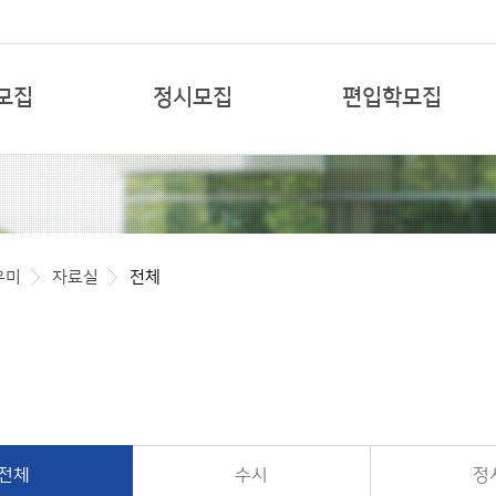
본문 바로가기
모집
정시모집
편입학모집
우미
자료실
전체
전체
수시
정