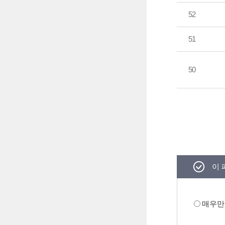
52
51
50
이 
매우만