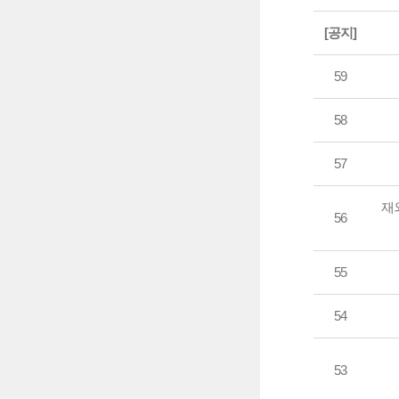
[공지]
59
58
57
재
56
55
54
53