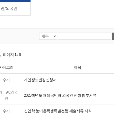
민/외국인
,
페이지
1
/ 6
카테고리
제목
수시
개인정보변경신청서
외국민/외국
2025학년도 재외국민과 외국인 전형 첨부서류
인
수시
신입학 농어촌학생특별전형 제출서류 서식