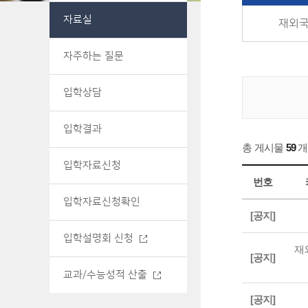
자료실
재외국
자주하는 질문
입학상담
입학결과
총 게시물
59
개
입학자료신청
번호
입학자료신청확인
[공지]
입학설명회 신청
재
[공지]
교과/수능성적 산출
[공지]