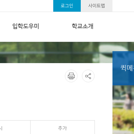
로그인
사이트맵
입학도우미
학교소개
퀵메
시
추가