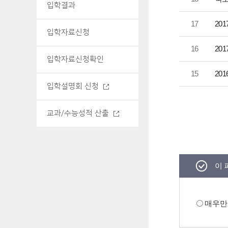
입학결과
17
20
입학자료신청
16
20
입학자료신청확인
15
20
입학설명회 신청
교과/수능성적 산출
이 
매우만