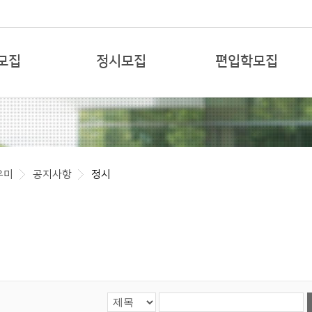
본문 바로가기
모집
정시모집
편입학모집
우미
공지사항
정시