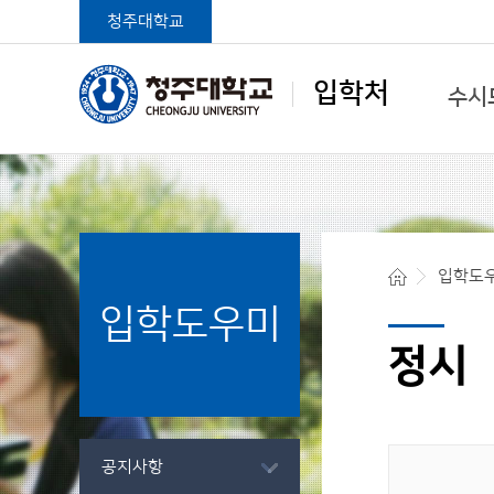
청주대학교
입학처
수시
학생중심 글로벌대학
입학도
입학도우미
청주대학교 입학처
정시
공지사항