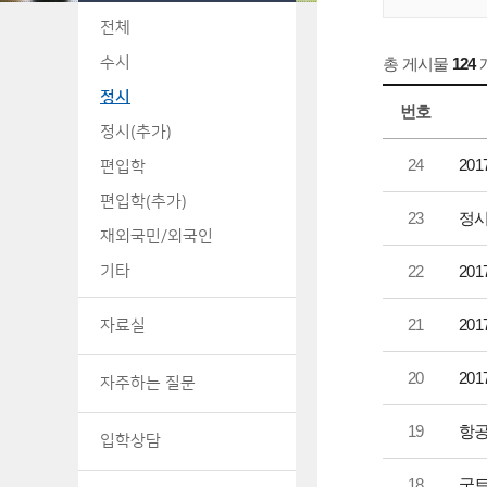
전체
수시
총 게시물
124
정시
번호
정시(추가)
24
20
편입학
편입학(추가)
23
정시
재외국민/외국인
기타
22
20
21
20
자료실
20
20
자주하는 질문
19
항
입학상담
18
국토