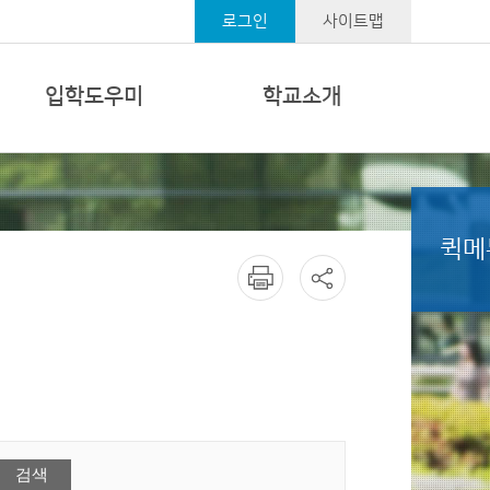
로그인
사이트맵
입학도우미
학교소개
퀵메