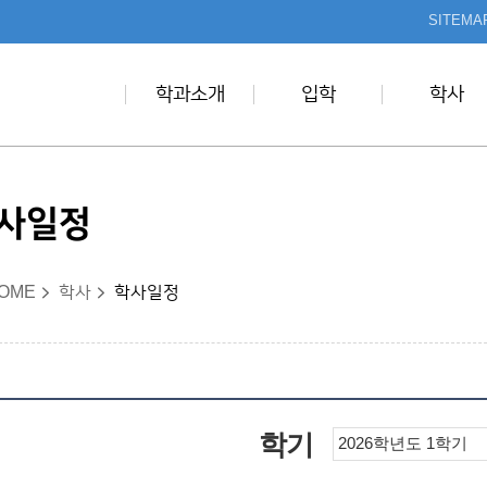
본문 바로가기
SITEMA
학과소개
입학
학사
사일정
OME
학사
학사일정
학기