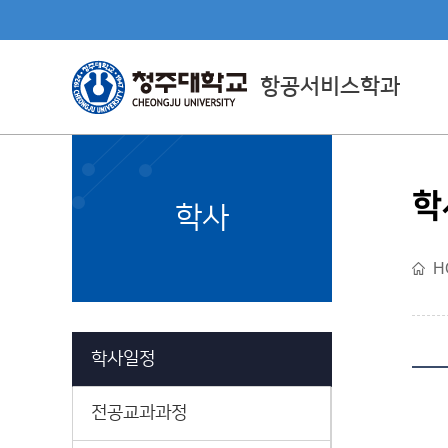
항공서비스학과
학
Department Directly
학사
Managed By CJU
H
직할학부소개
학사일정
전공교과과정