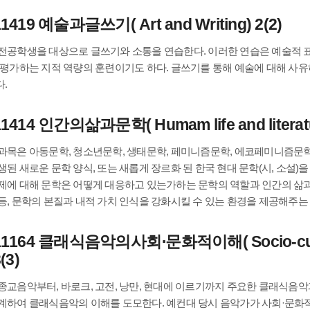
1419 예술과글쓰기( Art and Writing) 2(2)
전공학생을 대상으로 글쓰기와 소통을 연습한다. 이러한 연습은 예술적 표
 평가하는 지적 역량의 훈련이기도 하다. 글쓰기를 통해 예술에 대해 사
.
1414 인간의삶과문학( Humam life and literatur
과목은 아동문학, 청소년문학, 생태문학, 페미니즘문학, 에코페미니즘문학,
생된 새로운 문학 양식, 또는 새롭게 장르화 된 한국 현대 문학(시, 소설
제에 대해 문학은 어떻게 대응하고 있는가하는 문학의 역할과 인간의 삶과
등, 문학의 본질과 내적 가치 인식을 강화시킬 수 있는 환경을 제공해주는
11164 클래식음악의사회⋅문화적이해( Socio-cultural
3(3)
종교음악부터, 바로크, 고전, 낭만, 현대에 이르기까지 주요한 클래식음
계하여 클래식음악의 이해를 도모한다. 예컨대 당시 음악가가 사회·문화