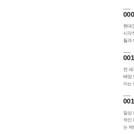
00
현대인
시각적
들과 
00
전 세
배양 
이는 
00
일상 
적인 
는 제