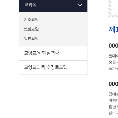
교과목
기초교양
제
핵심교양
일반교양
00
교양교육 핵심역량
현대예
움을 
교양교과목 수강로드맵
술가들
000
공예는
아름다
접한 
살아가