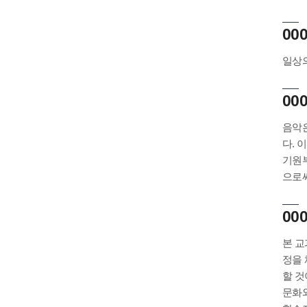
00
일상의
00
음악은
다. 
기원부
으로써
00
본 교
정을 
할 것
문화와