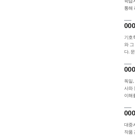
학습자
통해 
000
기호학
와 그
다. 
00
독일,
사와 
이해를
00
대중시
작품 