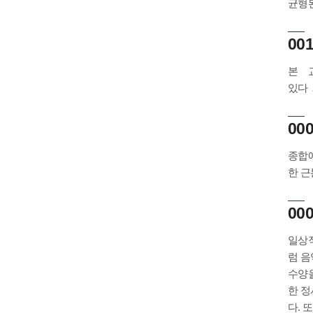
균형된
00
본 
있다
000
종합예
한 근
000
일상적
럼 음
수양을
한 정
다. 