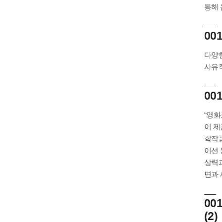
통해 
001
다양한
사유
001
“영화
이 제
학작품
이션 
상력과
면과 
00
(2)