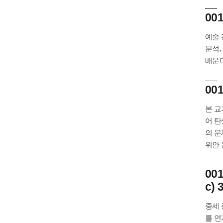
001
예술 
분석,
배운다
001
본 교
어 탄
의 문
위안 
00
c) 
중세 
를 연