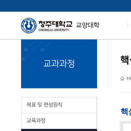
교양대학
핵
교과과정
College of
Liberal Arts
H
교양대학 소개
목표 및 편성원칙
핵
교육과정