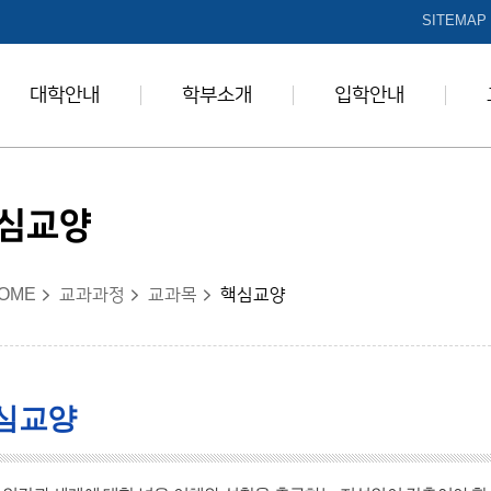
본문 바로가기
SITEMAP
대학안내
학부소개
입학안내
심교양
OME
교과과정
교과목
핵심교양
심교양