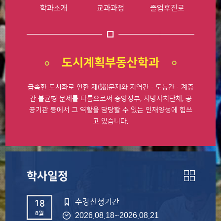
학과소개
교과과정
졸업후진로
도시계획부동산학과
급속한 도시화로 인한 제(諸)문제와
지역간·도농간·계층
간 불균형 문제를 다룸으로써
중앙정부, 지방자치단체, 공
공기관 등에서 그 역할을
담당할 수 있는 인재양성에 힘쓰
고 있습니다.
학사일정
수강신청기간
18
8월
~
2026.08.18
2026.08.21