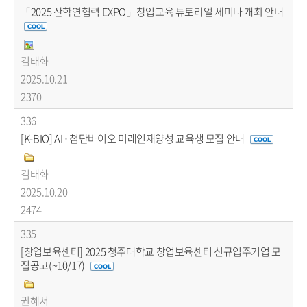
「2025 산학연협력 EXPO」창업교육 튜토리얼 세미나 개최 안내
김태화
2025.10.21
2370
336
[K-BIO] AI · 첨단바이오 미래인재양성 교육생 모집 안내
김태화
2025.10.20
2474
335
[창업보육센터] 2025 청주대학교 창업보육센터 신규입주기업 모
집공고(~10/17)
권혜서