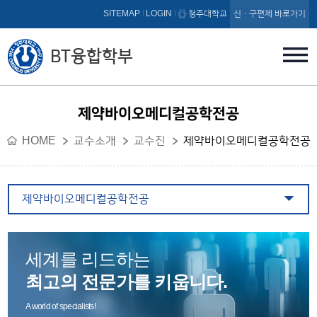
본문 바로가기
SITEMAP
LOGIN
청주대학교
신·구편제 바로가기
BT융합학부
제약바이오메디컬공학전공
HOME
교수소개
교수진
제약바이오메디컬공학전공
제약바이오메디컬공학전공
세계를 리드하는
최고의 전문가를 키웁니다.
A world of specialists!