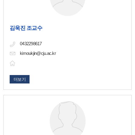
김욱진 조교수
0432298617
kimoukjin@cju.ac.kr
더보기