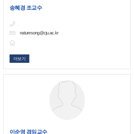
송혜경 조교수
naturesong@cju.ac.kr
더보기
이순영 겸임교수