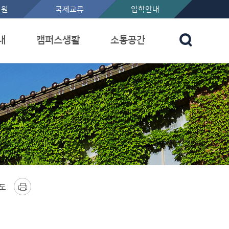
지원
국제교류
입학안내
내
캠퍼스생활
소통공간
년도