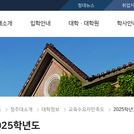
본문 바로가기
청대뉴스
취업
대소개
입학안내
대학ㆍ대학원
학사안
홈
청주대소개
대학정보
교육수요자만족도
2025학
025학년도