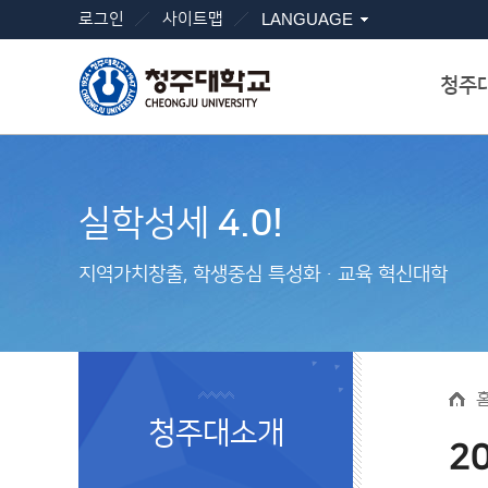
로그인
사이트맵
LANGUAGE
청주
실학성세
4.0!
지역가치창출, 학생중심 특성화ㆍ교육 혁신대학
청주대소개
2