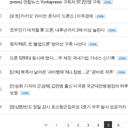
pnews) 연합뉴스 Yonhapnews 구독자 97.2만명 구독
0
[포토] 카카오 '라이언·춘식이' 드론쇼 | 아주경제
9
北무인기 대적할 軍 드론, 내후년까지 2배 이상 늘린다
8
원자력硏, 北 ‘불법드론’ 방어선 구축 나선다
7
드론 5293대 동시에 떴다… 中 제친 국내기업 기네스 신기록
6
[단독] 북쪽서 날아온 '괴비행체' NLL 침범…군 "곧바로 격추"
[안승회 기자의 군금해] 갑판병 출신 이국종 국군대전병원장의 하
5
보원
4
[영상]한반도 정밀 감시 초소형군집위성 1호기 우주 발사 성공까지
1
2
3
4
5
6