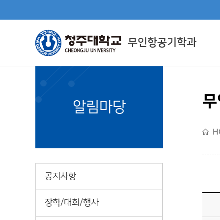
무인항공기학과
무
Department Directly
알림마당
Managed By CJU
H
직할학부소개
공지사항
장학/대회/행사