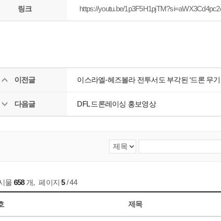
링크
https://youtu.be/1p3F5H1pjTM?si=aWX3Cd4pc2
이전글
이스라엘-헤즈볼라 전투서도 부각된 ‘드론 무기’
다음글
DFL 드론레이싱 홍보영상
게시물
658
개
,
페이지
5
/ 44
호
제목