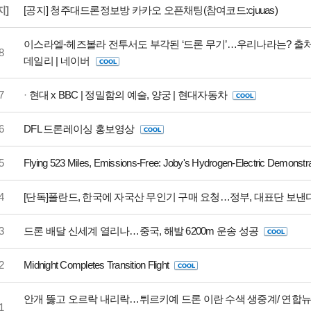
지]
[공지] 청주대드론정보방 카카오 오픈채팅(참여코드:cjuuas)
이스라엘-헤즈볼라 전투서도 부각된 ‘드론 무기’…우리나라는? 출처 
8
데일리 | 네이버
7
·
현대 x BBC | 정밀함의 예술, 양궁 | 현대자동차
6
DFL 드론레이싱 홍보영상
5
Flying 523 Miles, Emissions-Free: Joby's Hydrogen-Electric Demonstr
4
[단독]폴란드, 한국에 자국산 무인기 구매 요청…정부, 대표단 보낸
3
드론 배달 신세계 열리나…중국, 해발 6200m 운송 성공
2
Midnight Completes Transition Flight
안개 뚫고 오르락 내리락…튀르키예 드론 이란 수색 생중계/ 연합뉴스 
1