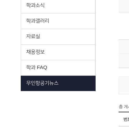
학과소식
학과갤러리
자료실
채용정보
학과 FAQ
무인항공기뉴스
총 
번