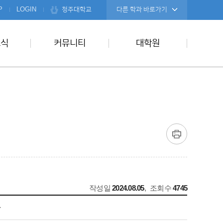
청주대학교
P
LOGIN
다른 학과 바로가기
소식
커뮤니티
대학원
작성일
2024.08.05
,
조회수
4745
차