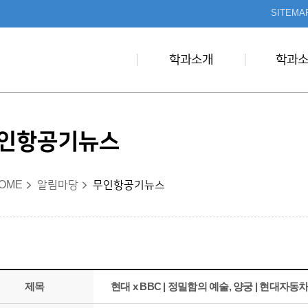
본문 바로가기
SITEMA
학과소개
학과
인항공기뉴스
OME
알림마당
무인항공기뉴스
제목
현대 x BBC | 정밀함의 예술, 양궁 | 현대자동