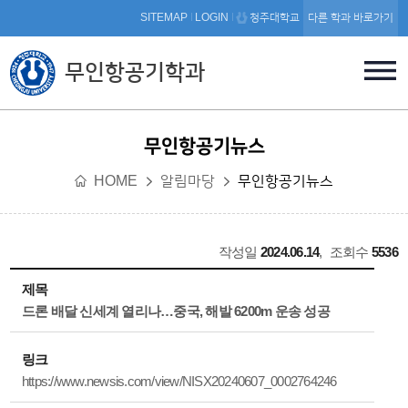
본문 바로가기
SITEMAP
LOGIN
청주대학교
다른 학과 바로가기
무인항공기학과
무인항공기뉴스
HOME
알림마당
무인항공기뉴스
작성일
2024.06.14
,
조회수
5536
제목
드론 배달 신세계 열리나…중국, 해발 6200m 운송 성공
링크
https://www.newsis.com/view/NISX20240607_0002764246