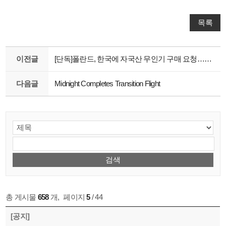
목록
이전글
[단독]폴란드, 한국에 자국산 무인기 구매 요청…정부, 대표단 보낸다
다음글
Midnight Completes Transition Flight
총 게시물
658
개
,
페이지
5
/ 44
[공지]