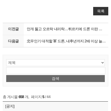
목록
이전글
안개 뚫고 오르락 내리락…튀르키예 드론 이란 수색 생중계/ 연합뉴스 (Yonhapnews) 연합뉴스 Yonhapnews 구독자 97.2만명 구독
다음글
北무인기 대적할 軍 드론, 내후년까지 2배 이상 늘린다
총 게시물
658
개
,
페이지
5
/ 44
[공지]