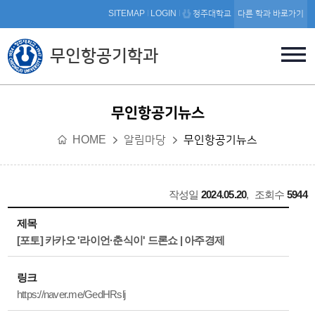
본문 바로가기
SITEMAP
LOGIN
청주대학교
다른 학과 바로가기
무인항공기학과
무인항공기뉴스
HOME
알림마당
무인항공기뉴스
작성일
2024.05.20
,
조회수
5944
제목
[포토] 카카오 '라이언·춘식이' 드론쇼 | 아주경제
링크
https://naver.me/GedHRslj