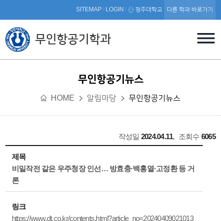
본문 바로가기
SITEMAP
LOGIN
청주대학교
다른 학과 바로가기
무인항공기학과
무인항공기뉴스
HOME
알림마당
무인항공기뉴스
작성일
2024.04.11
,
조회수
6065
제목
비밀작전 같은 우주청장 인선… 방효충·백홍열·고정환 등 거
론
링크
https://www.dt.co.kr/contents.html?article_no=20240409021013