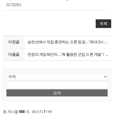
31731001
목록
이전글
송전선에서 직접 충전하는 드론 등장…"최대 2시간 동안 비행 가능"
다음글
전장의 게임체인저…"AI 활용한 군집 드론 개발" / SBS 8뉴스
총 게시물
658
개
,
페이지
7
/ 44