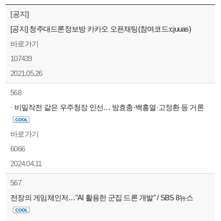
[공지]
[공지] 청주대드론정보방 카카오 오픈채팅(참여코드:cjuuas)
바로가기
107439
2021.05.26
568
·
비밀작전 같은 우주청장 인선… 방효충·백홍열·고정환 등 거론
바로가기
6066
2024.04.11
567
전장의 게임체인저…"AI 활용한 군집 드론 개발" / SBS 8뉴스