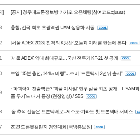
지]
[공지] 청주대드론정보방 카카오 오픈채팅(참여코드:cjuuas)
3
충청, 전국 최초 초광역권 UAM 상용화 시동
2
[서울 ADEX 2023] ‘진격의 K방산’ 오늘과 미래를 한눈에 본다
1
'서울 ADEX' 역대 최대규모…국산 전투기 KF-21 첫 공개
0
보잉 "15분 충전, 144㎞ 비행"…조비 "드론택시 2년뒤 출시"
·
파괴력이 전술핵급? '괴물 미사일' 현무 실물 최초 공개…L-SAM과 
9
품 무기'도 대거 등장 (현장영상) / SBS
8
'올 추석 선물은 드론택배로'..제주도-가파도 첫 드론택배 서비스
7
2023 드론봇챌린지 경연대회 [국방홍보원]