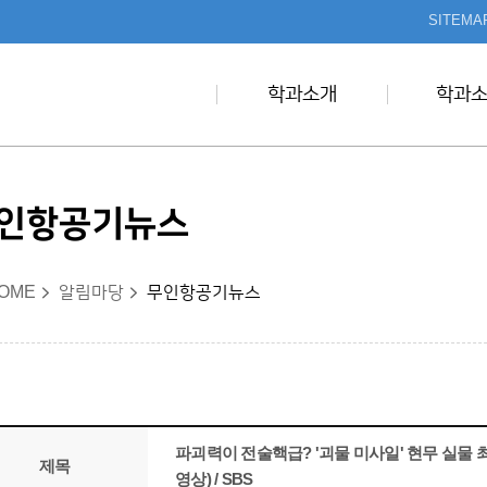
본문 바로가기
SITEMA
학과소개
학과
인항공기뉴스
OME
알림마당
무인항공기뉴스
파괴력이 전술핵급? '괴물 미사일' 현무 실물 최
제목
영상) / SBS