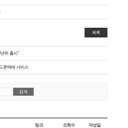
목록
2년뒤 출시"
첫 드론택배 서비스
링크
조회수
작성일