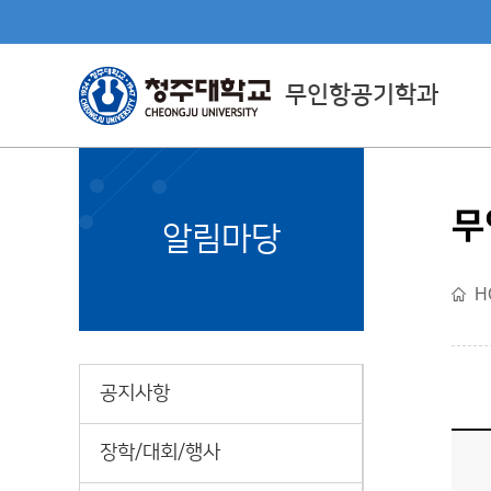
무인항공기학과
무
Department Directly
알림마당
Managed By CJU
H
직할학부소개
공지사항
장학/대회/행사