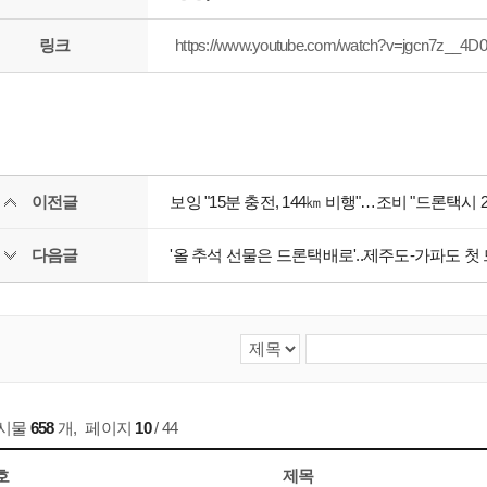
링크
https://www.youtube.com/watch?v=jgcn7z__4D0
이전글
보잉 "15분 충전, 144㎞ 비행"…조비 "드론택시 
다음글
'올 추석 선물은 드론택배로'..제주도-가파도 
게시물
658
개
,
페이지
10
/ 44
호
제목