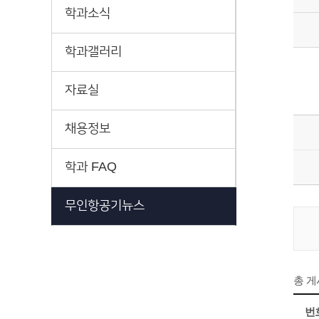
학과소식
학과갤러리
자료실
채용정보
학과 FAQ
무인항공기뉴스
총 
번