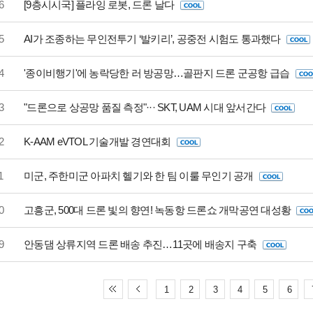
6
[9층시시국] 플라잉 로봇, 드론 날다
5
AI가 조종하는 무인전투기 ‘발키리’, 공중전 시험도 통과했다
4
'종이비행기'에 농락당한 러 방공망…골판지 드론 군공항 급습
3
"드론으로 상공망 품질 측정"··· SKT, UAM 시대 앞서간다
2
K-AAM eVTOL 기술개발 경연대회
1
미군, 주한미군 아파치 헬기와 한 팀 이룰 무인기 공개
0
고흥군, 500대 드론 빛의 향연! 녹동항 드론쇼 개막공연 대성황
9
안동댐 상류지역 드론 배송 추진…11곳에 배송지 구축
1
2
3
4
5
6