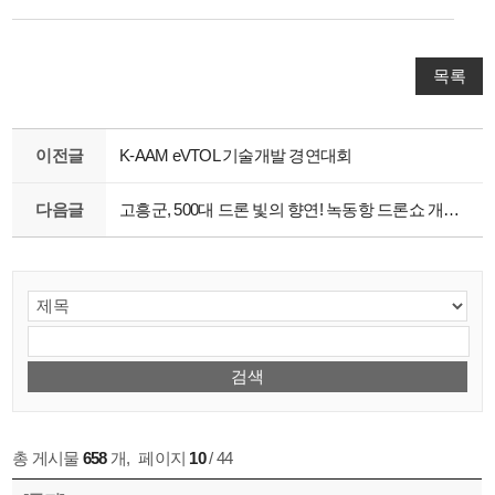
목록
이전글
K-AAM eVTOL 기술개발 경연대회
다음글
고흥군, 500대 드론 빛의 향연! 녹동항 드론쇼 개막공연 대성황
총 게시물
658
개
,
페이지
10
/ 44