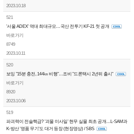
2023.10.18
521
'서울 ADEX' 역대 최대규모…국산 전투기 KF-21 첫 공개
바로가기
8749
2023.10.11
520
보잉 "15분 충전, 144㎞ 비행"…조비 "드론택시 2년뒤 출시"
바로가기
8920
2023.10.06
519
파괴력이 전술핵급? '괴물 미사일' 현무 실물 최초 공개…L-SAM과
K-방산 '명품 무기'도 대거 등장 (현장영상) / SBS