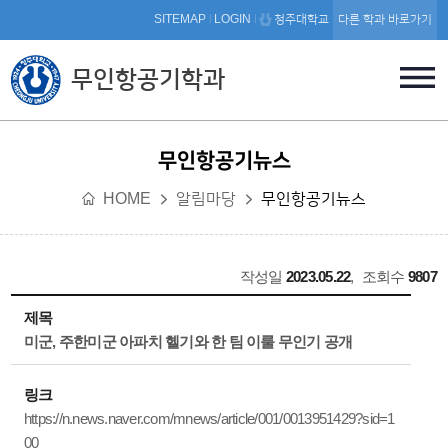
본문 바로가기
SITEMAP
LOGIN
청주대학교
다른 학과 바로가기
무인항공기학과
무인항공기뉴스
HOME
알림마당
무인항공기뉴스
작성일
2023.05.22
,
조회수
9807
제목
미군, 주한미군 아파치 헬기와 한 팀 이룰 무인기 공개
링크
https://n.news.naver.com/mnews/article/001/0013951429?sid=1
00