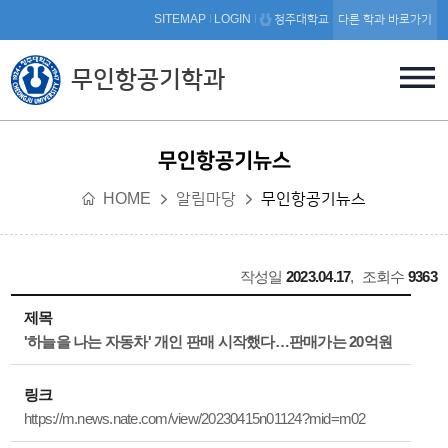
본문 바로가기
SITEMAP
LOGIN
청주대학교
다른 학과 바로가기
무인항공기학과
무인항공기뉴스
HOME
알림마당
무인항공기뉴스
작성일
2023.04.17
,
조회수
9363
제목
'하늘을 나는 자동차' 개인 판매 시작했다…판매가는 20억원
링크
https://m.news.nate.com/view/20230415n01124?mid=m02