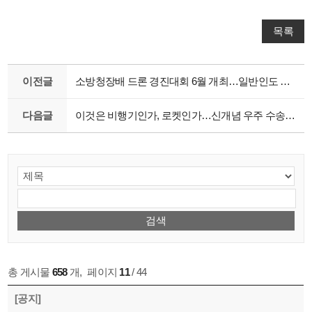
목록
이전글
소방청장배 드론 경진대회 6월 개최…일반인도 가능
다음글
이것은 비행기인가, 로켓인가…신개념 우주 수송수단 등장
총 게시물
658
개
,
페이지
11
/ 44
[공지]