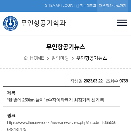
본문 바로가기
SITEMAP
LOGIN
청주대학교
다른 학과 바로가기
무인항공기학과
무인항공기뉴스
HOME
알림마당
무인항공기뉴스
작성일
2023.03.22
,
조회수
9759
제목
‘한 번에 250km 날아’ e수직이착륙기 최장거리 신기록
링크
https://www.thedrive.co.kr/news/newsview.php?ncode=1065596
648431479