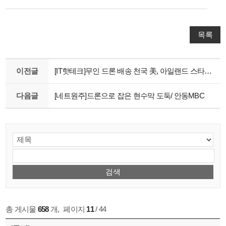
목록
이전글
[IT핫테크]무인 드론 배송 천국 美, 아일랜드 스타트업 '만나' 가세
다음글
[네트원주]드론으로 잡은 현수막 도둑/ 안동MBC
총 게시물
658
개
,
페이지
11
/ 44