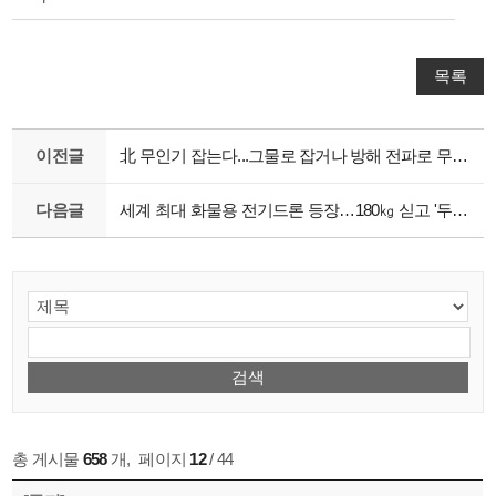
목록
이전글
北 무인기 잡는다...그물로 잡거나 방해 전파로 무력화
다음글
세계 최대 화물용 전기드론 등장…180㎏ 싣고 '두둥실'
총 게시물
658
개
,
페이지
12
/ 44