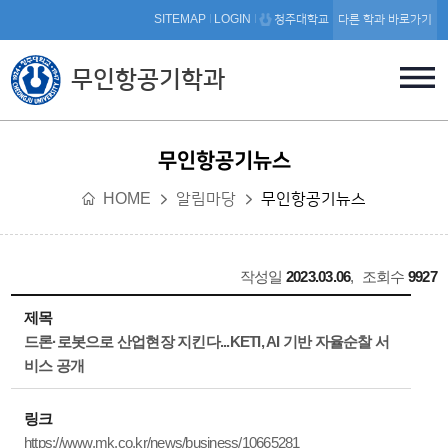
본문 바로가기
SITEMAP
LOGIN
청주대학교
다른 학과 바로가기
무인항공기학과
무인항공기뉴스
HOME
알림마당
무인항공기뉴스
작성일
2023.03.06
,
조회수
9927
제목
드론·로봇으로 산업현장 지킨다...KETI, AI 기반 자율순찰 서
비스 공개
링크
https://www.mk.co.kr/news/business/10665281