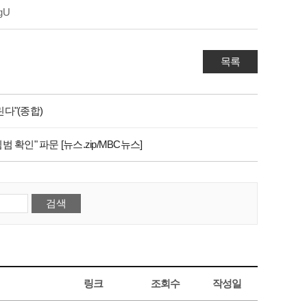
gU
목록
린다"(종합)
 확인" 파문 [뉴스.zip/MBC뉴스]
링크
조회수
작성일