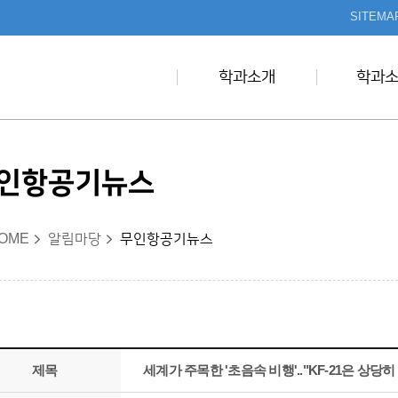
본문 바로가기
SITEMA
학과소개
학과
인항공기뉴스
OME
알림마당
무인항공기뉴스
제목
세계가 주목한 '초음속 비행'.."KF-21은 상당히 