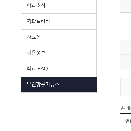
학과소식
학과갤러리
자료실
채용정보
학과 FAQ
무인항공기뉴스
총 
번