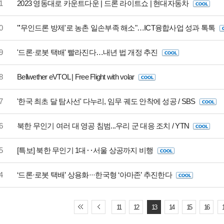
1
2023 영동대로 카운트다운 | 드론 라이트쇼 | 현대자동차
0
"'무인드론 방제'로 농촌 일손부족 해소"…ICT융합사업 성과 톡톡
9
'드론·로봇 택배' 빨라진다…내년 법 개정 추진
8
Bellwether eVTOL | Free Flight with volar
7
'한국 최초 달 탐사선' 다누리, 임무 궤도 안착에 성공 / SBS
6
북한 무인기 여러 대 영공 침범...우리 군 대응 조치 / YTN
5
[특보] 북한 무인기 1대‥서울 상공까지 비행
4
‘드론·로봇 택배’ 상용화···한국형 ‘아마존’ 추진한다
11
12
13
14
15
16