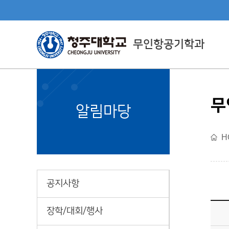
무인항공기학과
무
Department Directly
알림마당
Managed By CJU
H
직할학부소개
공지사항
장학/대회/행사