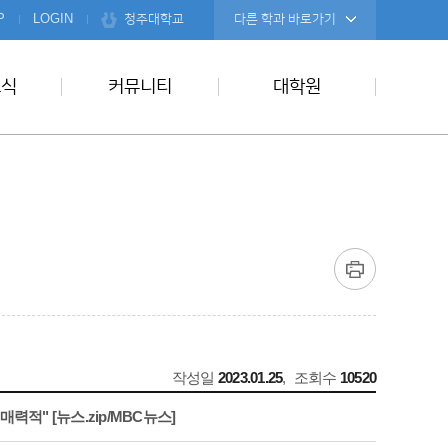
청주대학교
P
LOGIN
다른 학과 바로가기
소식
커뮤니티
대학원
작성일
2023.01.25
,
조회수
10520
매력적" [뉴스.zip/MBC뉴스]