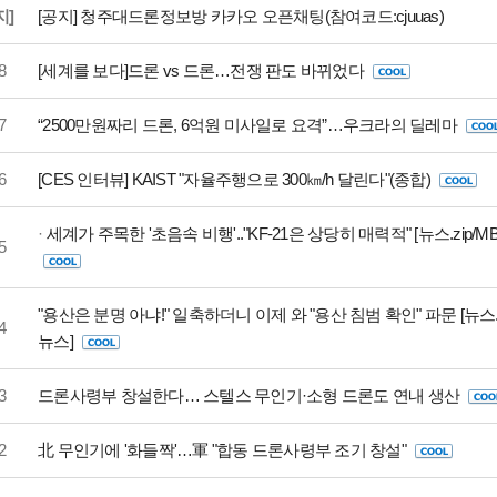
지]
[공지] 청주대드론정보방 카카오 오픈채팅(참여코드:cjuuas)
8
[세계를 보다]드론 vs 드론…전쟁 판도 바뀌었다
7
“2500만원짜리 드론, 6억원 미사일로 요격”…우크라의 딜레마
6
[CES 인터뷰] KAIST "자율주행으로 300㎞/h 달린다"(종합)
·
세계가 주목한 '초음속 비행'.."KF-21은 상당히 매력적" [뉴스.zip/M
5
"용산은 분명 아냐!" 일축하더니 이제 와 "용산 침범 확인" 파문 [뉴스.z
4
뉴스]
3
드론사령부 창설한다… 스텔스 무인기·소형 드론도 연내 생산
2
北 무인기에 '화들짝'…軍 "합동 드론사령부 조기 창설"