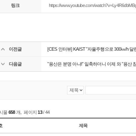
링크
https://www.youtube.com/watch?v=Ly4R6dbMB
이전글
[CES 인터뷰] KAIST "자율주행으로 300㎞/h 달
다음글
"용산은 분명 아냐!" 일축하더니 이제 와 "용산 침범
게시물
658
개
,
페이지
13
/ 44
호
제목