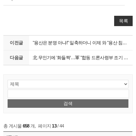
목록
이전글
"용산은 분명 아냐!" 일축하더니 이제 와 "용산 침범 확인" 파문 [뉴스.zip/MBC뉴스]
다음글
北 무인기에 '화들짝'…軍 "합동 드론사령부 조기 창설"
총 게시물
658
개
,
페이지
13
/ 44