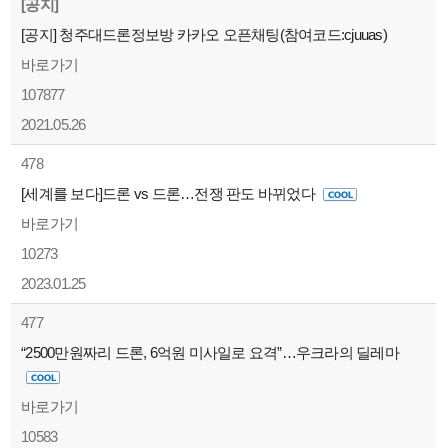
[공지]
[공지] 청주대드론정보방 카카오 오픈채팅(참여코드:cjuuas)
바로가기
107877
2021.05.26
478
[세계를 보다]드론 vs 드론…전쟁 판도 바뀌었다
바로가기
10273
2023.01.25
477
“2500만원짜리 드론, 6억원 미사일로 요격”…우크라의 딜레마
바로가기
10583