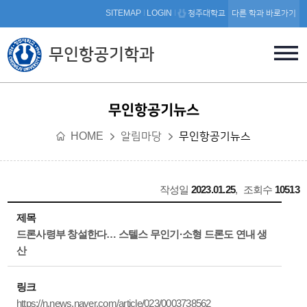
본문 바로가기
SITEMAP
LOGIN
청주대학교
다른 학과 바로가기
무인항공기학과
무인항공기뉴스
HOME
알림마당
무인항공기뉴스
작성일
2023.01.25
,
조회수
10513
제목
드론사령부 창설한다… 스텔스 무인기·소형 드론도 연내 생
산
링크
https://n.news.naver.com/article/023/0003738562