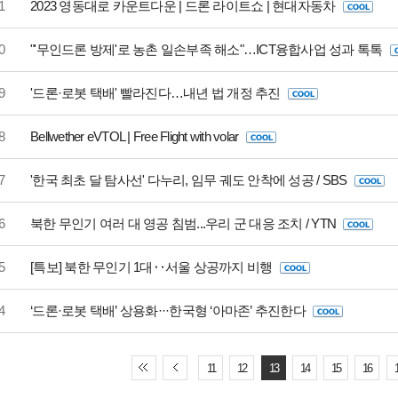
1
2023 영동대로 카운트다운 | 드론 라이트쇼 | 현대자동차
0
"'무인드론 방제'로 농촌 일손부족 해소"…ICT융합사업 성과 톡톡
9
'드론·로봇 택배' 빨라진다…내년 법 개정 추진
8
Bellwether eVTOL | Free Flight with volar
7
'한국 최초 달 탐사선' 다누리, 임무 궤도 안착에 성공 / SBS
6
북한 무인기 여러 대 영공 침범...우리 군 대응 조치 / YTN
5
[특보] 북한 무인기 1대‥서울 상공까지 비행
4
‘드론·로봇 택배’ 상용화···한국형 ‘아마존’ 추진한다
11
12
13
14
15
16