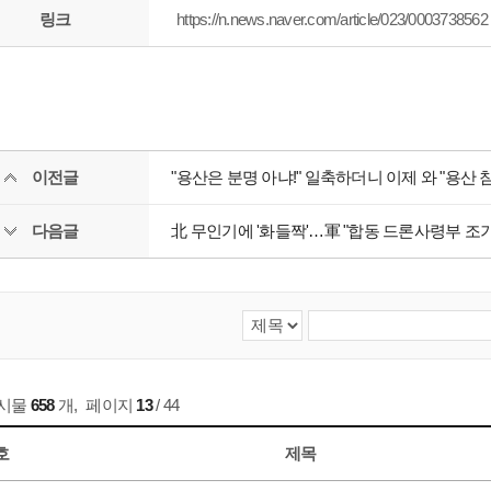
링크
https://n.news.naver.com/article/023/0003738562
이전글
"용산은 분명 아냐!" 일축하더니 이제 와 "용산 침범
다음글
北 무인기에 '화들짝'…軍 "합동 드론사령부 조기
게시물
658
개
,
페이지
13
/ 44
호
제목