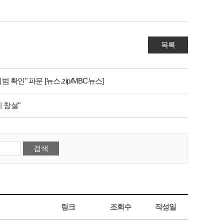
목록
 확인" 파문 [뉴스.zip/MBC뉴스]
 창설"
링크
조회수
작성일