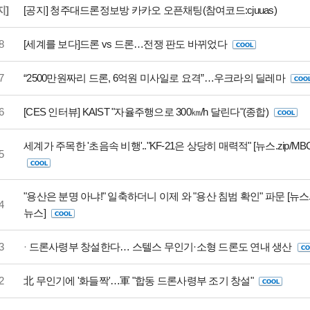
지]
[공지] 청주대드론정보방 카카오 오픈채팅(참여코드:cjuuas)
8
[세계를 보다]드론 vs 드론…전쟁 판도 바뀌었다
7
“2500만원짜리 드론, 6억원 미사일로 요격”…우크라의 딜레마
6
[CES 인터뷰] KAIST "자율주행으로 300㎞/h 달린다"(종합)
세계가 주목한 '초음속 비행'.."KF-21은 상당히 매력적" [뉴스.zip/MB
5
"용산은 분명 아냐!" 일축하더니 이제 와 "용산 침범 확인" 파문 [뉴스.z
4
뉴스]
3
·
드론사령부 창설한다… 스텔스 무인기·소형 드론도 연내 생산
2
北 무인기에 '화들짝'…軍 "합동 드론사령부 조기 창설"