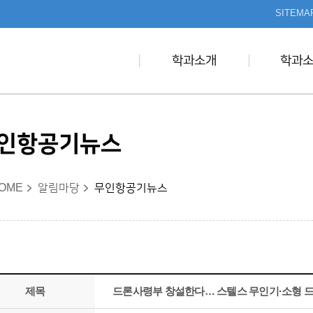
본문 바로가기
SITEMA
학과소개
학과
인항공기뉴스
OME
알림마당
무인항공기뉴스
제목
드론사령부 창설한다… 스텔스 무인기·소형 드