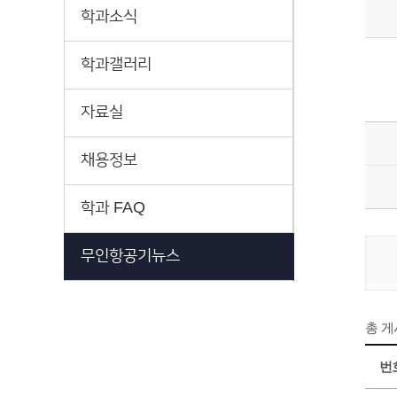
학과소식
학과갤러리
자료실
채용정보
학과 FAQ
무인항공기뉴스
총 
번