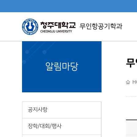
무인항공기학과
무
Department Directly
알림마당
Managed By CJU
H
직할학부소개
공지사항
장학/대회/행사