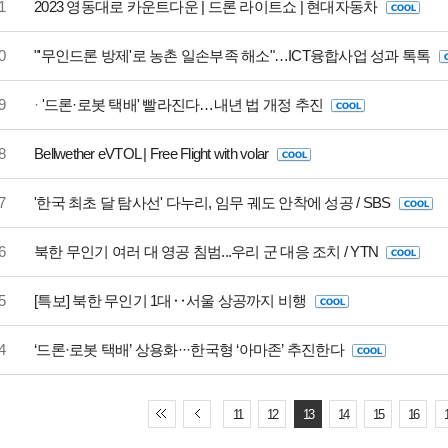
1
2023 영동대로 카운트다운 | 드론 라이트쇼 | 현대자동차
0
"'무인드론 방제'로 농촌 일손부족 해소"…ICT융합사업 성과 톡톡
9
·
'드론·로봇 택배' 빨라진다…내년 법 개정 추진
8
Bellwether eVTOL | Free Flight with volar
7
'한국 최초 달 탐사선' 다누리, 임무 궤도 안착에 성공 / SBS
6
북한 무인기 여러 대 영공 침범...우리 군 대응 조치 / YTN
5
[특보] 북한 무인기 1대‥서울 상공까지 비행
4
‘드론·로봇 택배’ 상용화···한국형 ‘아마존’ 추진한다
11
12
13
14
15
16