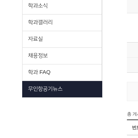
학과소식
학과갤러리
자료실
채용정보
학과 FAQ
무인항공기뉴스
총 
번