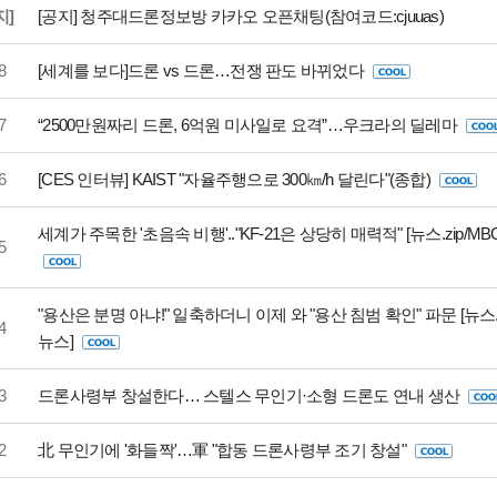
지]
[공지] 청주대드론정보방 카카오 오픈채팅(참여코드:cjuuas)
8
[세계를 보다]드론 vs 드론…전쟁 판도 바뀌었다
7
“2500만원짜리 드론, 6억원 미사일로 요격”…우크라의 딜레마
6
[CES 인터뷰] KAIST "자율주행으로 300㎞/h 달린다"(종합)
세계가 주목한 '초음속 비행'.."KF-21은 상당히 매력적" [뉴스.zip/MB
5
"용산은 분명 아냐!" 일축하더니 이제 와 "용산 침범 확인" 파문 [뉴스.z
4
뉴스]
3
드론사령부 창설한다… 스텔스 무인기·소형 드론도 연내 생산
2
北 무인기에 '화들짝'…軍 "합동 드론사령부 조기 창설"