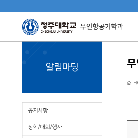
무인항공기학과
무
Department Directly
알림마당
Managed By CJU
H
직할학부소개
공지사항
장학/대회/행사