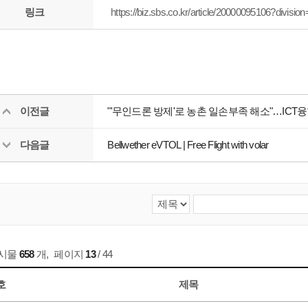
링크
https://biz.sbs.co.kr/article/20000095106?divis
이전글
"'무인드론 방제'로 농촌 일손부족 해소"…ICT
다음글
Bellwether eVTOL | Free Flight with volar
게시물
658
개
,
페이지
13
/ 44
호
제목