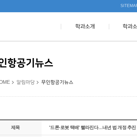
본문 바로가기
SITEMA
학과소개
학과
인항공기뉴스
OME
알림마당
무인항공기뉴스
제목
'드론·로봇 택배' 빨라진다…내년 법 개정 추진