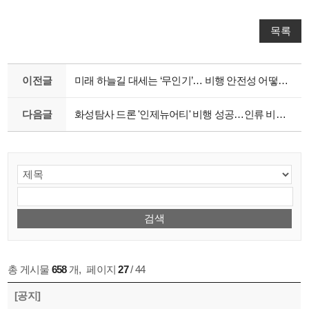
목록
이전글
미래 하늘길 대세는 ‘무인기’… 비행 안전성 어떻게 담보하나 [세상을 보는 창]
다음글
화성탐사 드론 '인제뉴어티' 비행 성공…인류 비행역사 새로 썼다
총 게시물
658
개
,
페이지
27
/ 44
[공지]