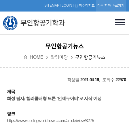
본문 바로가기
SITEMAP
LOGIN
청주대학교
다른 학과 바로가기
무인항공기학과
무인항공기뉴스
HOME
알림마당
무인항공기뉴스
작성일
2021.04.19
,
조회수
22970
제목
화성 탐사, 헬리콥터형 드론 '인제누어티'로 시작 예정
링크
https://www.codingworldnews.com/article/view/3275