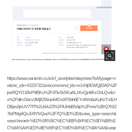
https://www.saramin.co.kr/zf_user/jobs/relay/view?isMypage=n
o&rec_idx=42237321&recommend_ids=eJxNj0EWQjEIA0%2F
jnoRQYO1BvP8t5Ku%2FdTlv0oSKaAL1KvQjn6KxOnLQvriici
x%2FdlmGbcv0Mj82Wuix64OoXF0bh6EYxIWo6aXuKnTn3LH
DBpo2jnUV77fTNJLbVoZ3%2FIUlnbB5Ajo%2Fmis%2BQ7h32
7ktPMg4QxJiXfYNQuo%2F7Q%3D%3D&view_type=search&
searchword=%ED%95%9C%EC%BB%B4%EC%9D%B8%E
C%8A%A4%ED%8E%98%EC%9D%B4%EC%8A%A4&sear