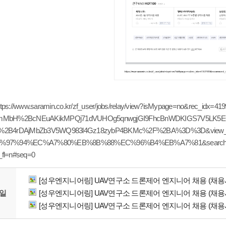
ttps://www.saramin.co.kr/zf_user/jobs/relay/view?isMypage=no&rec_id
mMbH%2BcNEuAKikMPQj71dVUHOg5qnwgjGI9FhcBnWDKIGS7V5LK5EQ0
%2B4rDAjMbZb3V5WQ983l4Gz18zybP4BKMc%2F%2BA%3D%3D&view
%97%94%EC%A7%80%EB%8B%88%EC%96%B4%EB%A7%81&searchType=sea
_fl=n#seq=0
[성우엔지니어링] UAV연구소 드론제어 엔지니어 채용 (채용시 마
일
[성우엔지니어링] UAV연구소 드론제어 엔지니어 채용 (채용시 마
[성우엔지니어링] UAV연구소 드론제어 엔지니어 채용 (채용시 마