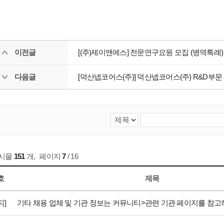
이전글
[(주)제이앤에스] 전문연구요원 모집 (병역특례)
다음글
[덕산넵코어스(주)] 덕산넵코어스(주) R&D부문 신
게시물
151
개
,
페이지
7
/ 16
호
제목
지]
기타 채용 업체 및 기관 정보는 커뮤니티>관련 기관 페이지를 참고