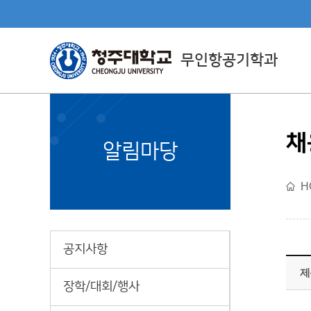
무인항공기학과
채
Department Directly
알림마당
Managed By CJU
H
직할학부소개
공지사항
제
장학/대회/행사