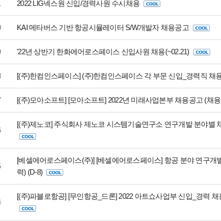
1
2022 LIG넥스원 신입/경력사원 수시채용
0
KAI 메타버스 기반 항공시뮬레이터 S/W개발자 채용공고
9
'22년 상반기 한화에어로스페이스 신입사원 채용(~02.21)
8
[(주)한컴인스페이스] (주)한컴인스페이스 각 부문 신입_경력직 채용 (
7
[(주)모아소프트] [모아소프트] 2022년 미래사업본부 채용공고 (채
[(주)제노코] 주식회사 제노코 시스템기술연구소 연구개발 분야별 채용
6
[베셀에어로스페이스(주)] [베셀에어로스페이스] 항공 분야 연구개
5
력) (D-8)
[(주)파블로항공] [무인항공_드론] 2022 아트쇼사업부 신입_경력 채
4