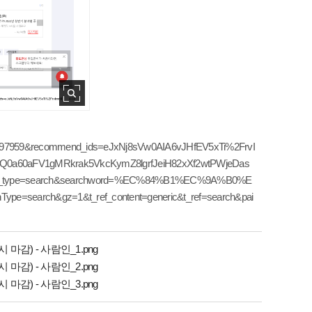
x=41997959&recommend_ids=eJxNj8sVw0AIA6vJHfEV5xTi%2FrvI
a60aFV1gMRkrak5VkcKymZ8lgrfJeiH82xXf2wtPWjeDas
_type=search&searchword=%EC%84%B1%EC%9A%B0%E
rch&gz=1&t_ref_content=generic&t_ref=search&pai
감) - 사람인_1.png
감) - 사람인_2.png
감) - 사람인_3.png