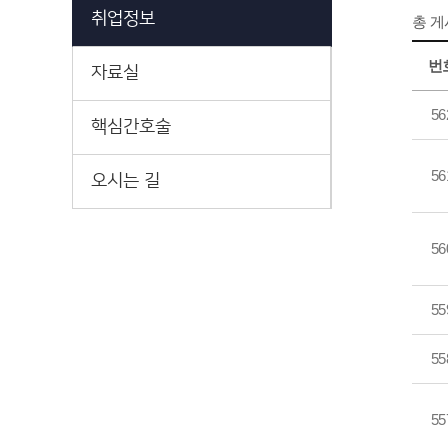
취업정보
총 
번
자료실
56
핵심간호술
56
오시는 길
56
55
55
55