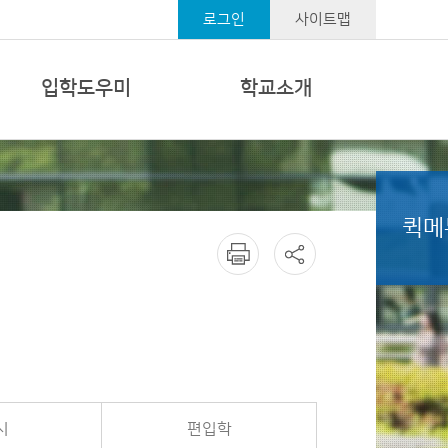
로그인
사이트맵
입학도우미
학교소개
퀵메
시
편입학