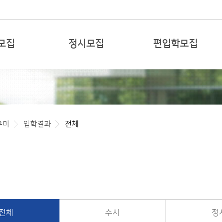
본문 바로가기
모집
정시모집
편입학모집
우미
입학결과
전체
전체
수시
정