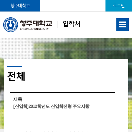
본문 바로가기
청주대학교
로그인
입학처
전체
제목
[신입학]2012학년도 신입학전형 주요사항