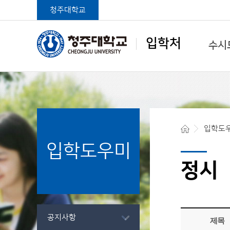
청주대학교
입학처
수시
학생중심 글로벌대학
입학도
입학도우미
청주대학교 입학처
정시
공지사항
제목