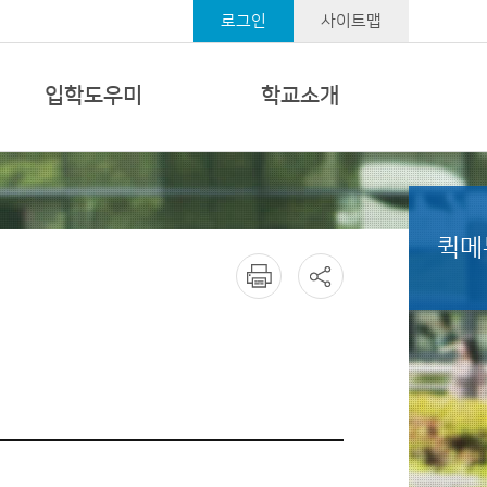
로그인
사이트맵
입학도우미
학교소개
퀵메