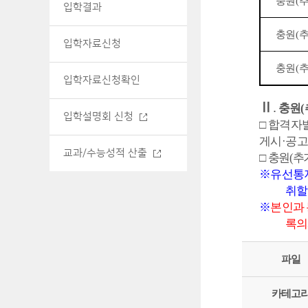
충원
(
입학결과
충원
(
입학자료신청
충원
(
입학자료신청확인
Ⅱ
.
충원
(
입학설명회 신청
□
합격자
게시
·
공고
교과/수능성적 산출
□
충원
(
추
※
유선통
취할
※
본인과 
록의
파일
카테고