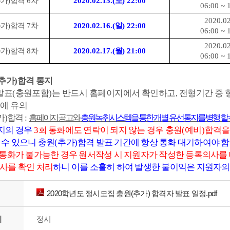
추가
)
합격
6
차
2020.02.15.(
토
) 22:00
06:00 ~ 
2020.02
추가
)
합격
7
차
2020.02.16.(
일
) 22:00
06:00 ~ 
2020.02
추가
)
합격
8
차
2020.02.17.(
월
) 21:00
06:00 ~ 
추가
)
합격 통지
발표
(
충원포함
)
는 반드시 홈페이지에서 확인하고
,
전형기간 중 
에 유의
가
)
합격
:
홈페이지 공고와
충원녹취시스템을 통한 개별 유선통지를 병행 할 
지의 경우
3
회 통화에도 연락이 되지 않는 경우 충원
(
예비
)
합격을
 수 있으니 충원
(
추가
)
합격 발표 기간에 항상 통화 대기하여야 함
통화가 불가능한 경우 원서작성 시 지원자가 작성한 등록의사를 
사를 확인 처리
하니 이를 소홀히 하여 발생한 불이익은 지원자의
2020학년도 정시모집 충원(추가) 합격자 발표 일정.pdf
리
정시