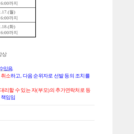
16:00
까지
.17.(
월
)
16:00
까지
.18.(
화
)
16:00
까지
항상
수 있음
.
 취소
하고
,
다음 순위자로 선발 등의 조치를
대리할 수 있는 자
(
부모
)
의 추가연락처로 등
 책임임