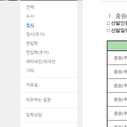
전체
Ⅰ
.
충원
수시
□
선발인
정시
□
선발일
정시(추가)
편입학
편입학(추가)
충원
(
재외국민/외국인
기타
충원
(
자료실
충원
(
충원
(
자주하는 질문
충원
(
입학상담