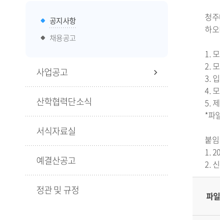
청주
공지사항
하오
채용공고
1.
2. 
사업공고
3. 입
4. 
산학협력단소식
5. 
*파
서식자료실
붙임
1.
예결산공고
2.
정관 및 규정
파