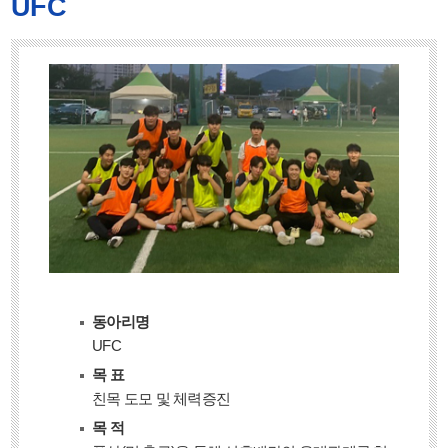
UFC
동아리명
UFC
목 표
친목 도모 및 체력증진
목 적