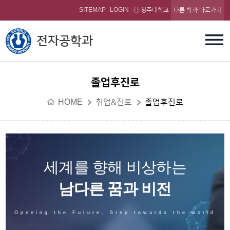
본문 바로가기
SITEMAP
LOGIN
청주대학교
다른 학과 바로가기
전자공학과
졸업후진로
HOME
취업&진로
졸업후진로
세계를 향해 비상하는
남다른 꿈과 비전
Opening the Future, Step towards the world