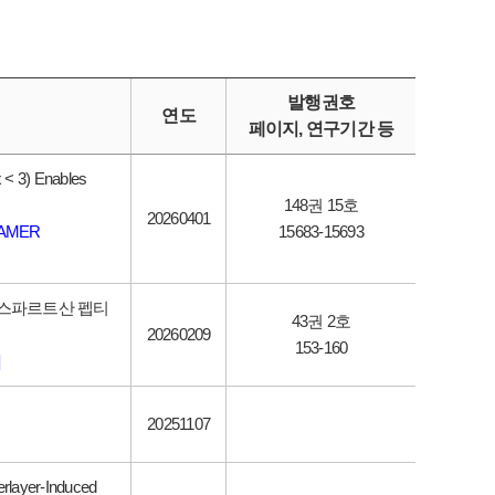
발행권호
연도
페이지, 연구기간 등
 < 3) Enables
148권 15호
20260401
[AMER
15683-15693
아스파르트산 펩티
43권 2호
20260209
153-160
20251107
rlayer-Induced