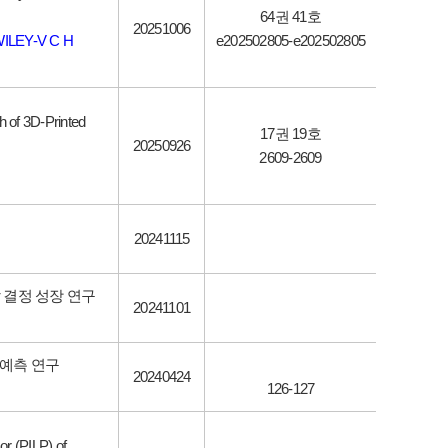
64권 41호
20251006
ILEY-V C H
e202502805-e202502805
h of 3D-Printed
17권 19호
20250926
2609-2609
20241115
 결정 성장 연구
20241101
 예측 연구
20240424
126-127
or (PILP) of